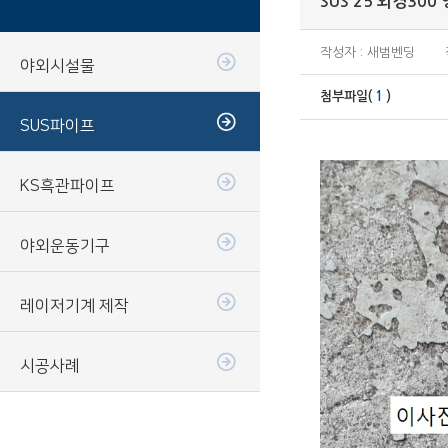
SUS 25 외경300
작성자 : 새범벤딩
야외시설물
첨부파일(
1
)
SUS파이프
KS흑관파이프
야외운동기구
레이저기계 제작
시공사례