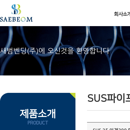
주메뉴 바로가기
컨텐츠 바로가기
회사소
새범벤딩(주)에 오신것을 환영합니다
SUS파이
제품소개
PRODUCT