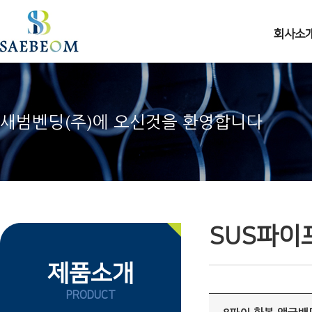
주메뉴 바로가기
컨텐츠 바로가기
회사소
새범벤딩(주)에 오신것을 환영합니다
SUS파이
제품소개
PRODUCT