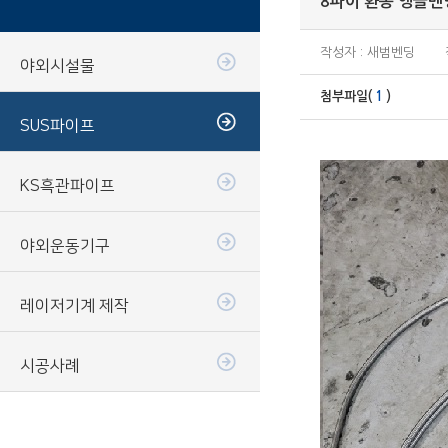
8파이 환봉 앵글밴
작성자 : 새범벤딩
야외시설물
첨부파일(
1
)
SUS파이프
KS흑관파이프
야외운동기구
레이저기계 제작
시공사례