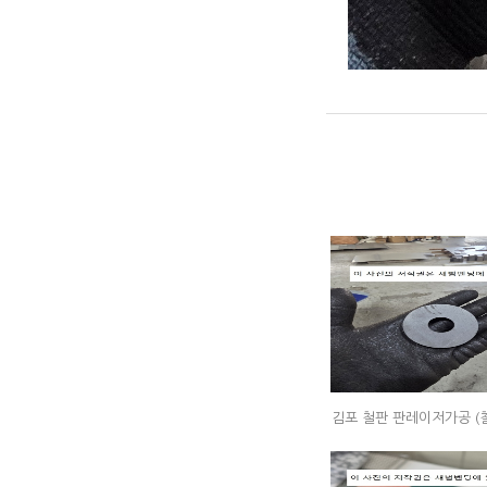
김포 철판 판레이저가공 (철판/스텐철판/후판박판/최대40T/철