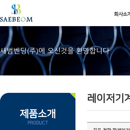
주메뉴 바로가기
컨텐츠 바로가기
회사소
새범벤딩(주)에 오신것을 환영합니다
레이저기계
제품소개
PRODUCT