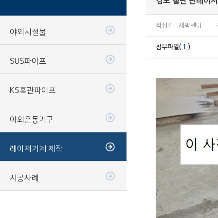
김포 철판 판레이저
작성자 : 새범벤딩
야외시설물
첨부파일(
1
)
SUS파이프
KS흑관파이프
야외운동기구
레이저기계 제작
시공사례