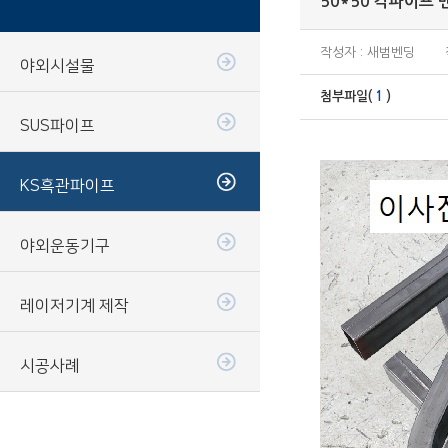
50*50 각파이프 
작성자 : 새범벤딩
야외시설물
첨부파일(
1
)
SUS파이프
KS흑관파이프
야외운동기구
레이저기계 제작
시공사례