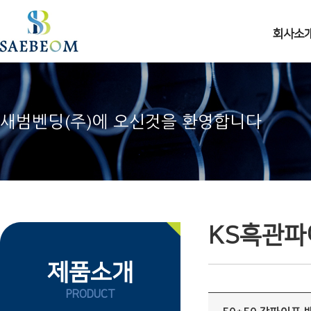
주메뉴 바로가기
컨텐츠 바로가기
회사소
새범벤딩(주)에 오신것을 환영합니다
KS흑관파
제품소개
PRODUCT